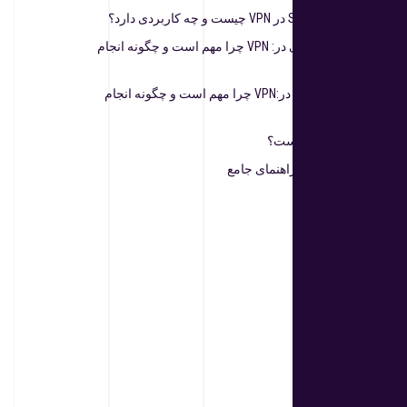
Subscription Groups در VPN چیست و چه کاربردی دارد؟
تست تأخیر پروکسی در: VPN چرا مهم است و چگونه انجام
دهیم؟
تست سرعت دانلود در:VPN چرا مهم است و چگونه انجام
دهیم؟
Ping و Ping Test چیست؟
WireGuardچیست؟ راهنمای جامع
بایگانی‌ها
مارس 2025
فوریه 2025
ژانویه 2025
دسامبر 2024
نوامبر 2024
اکتبر 2024