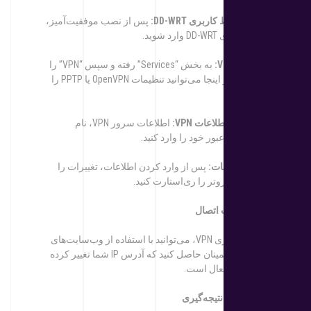
1. ورود به رابط کاربری
DD-WRT
:
پس از نصب موفقیت‌آمیز،
به رابط کاربری DD-WRT وارد شوید.
2. تنظیمات
VPN
:
به بخش “Services” رفته و سپس “VPN” را
انتخاب کنید. در اینجا می‌توانید تنظیمات OpenVPN یا PPTP را
وارد کنید.
3. وارد کردن اطلاعات
VPN
:
اطلاعات سرور VPN، نام
کاربری و رمز عبور خود را وارد کنید.
4. ذخیره تنظیمات:
پس از وارد کردن اطلاعات، تغییرات را
ذخیره کرده و روتر را ری‌استارت کنید.
مرحله
4:
تست
اتصال
پس از راه‌اندازی VPN، می‌توانید با استفاده از وب‌سایت‌های
بررسی IP، اطمینان حاصل کنید که آدرس IP شما تغییر کرده
و اتصال VPN فعال است.
نت
یجه‌گیری