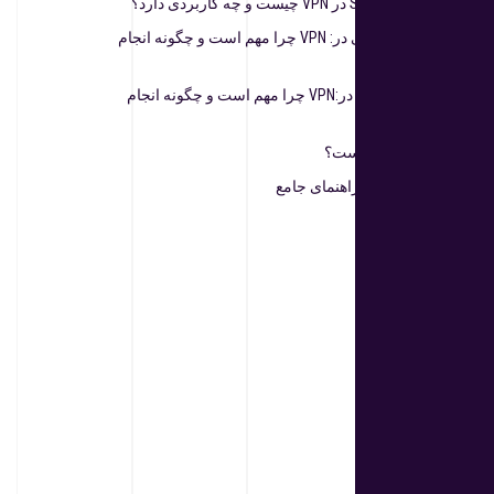
Subscription Groups در VPN چیست و چه کاربردی دارد؟
تست تأخیر پروکسی در: VPN چرا مهم است و چگونه انجام
دهیم؟
تست سرعت دانلود در:VPN چرا مهم است و چگونه انجام
دهیم؟
Ping و Ping Test چیست؟
WireGuardچیست؟ راهنمای جامع
بایگانی‌ها
مارس 2025
فوریه 2025
ژانویه 2025
دسامبر 2024
نوامبر 2024
اکتبر 2024