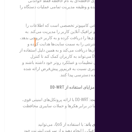
نرم‌افزار بر روی حافظه‌ای به نام حافظه فقط خواندنی
(ROM) نصب شده و وظیفه مدیریت تمامی عملیات دستگاه را
بر عهده دارد.
یک روتر نیز نوعی کامپیوتر تخصصی است که اطلاعات را
پردازش کرده و ترافیک آنلاین کاربر را مدیریت می‌کند. به
جای اینکه ورودی‌ها را دریافت کرده و به کاربر خروجی بدهد،
روتر ترافیک اینترنتی را به سمت سایت‌ها هدایت کرده و
اطلاعات را از آن‌ها دریافت می‌کند و به همین دلیل استفاده از
فریم‌ور DD-WRT می‌تواند به کاربران کمک کند تا کنترل
بیشتری بر روی تنظیمات و عملکرد روتر خود داشته باشند و
به امکانات بیشتری نسبت به فریم‌ور پیش‌فرض ارائه شده
توسط تولیدکننده دسترسی پیدا کنند.
مزا
یای استفاده از
DD-WRT
1. افزایش امنیت:
DD-WRT با ارائه پروتکل‌های امنیتی قوی،
از اطلاعات شما در برابر هکرها و حملات سایبری محافظت
می‌کند.
2. مدیریت پهنای باند:
با استفاده از QoS، می‌توانید
اولویت‌بندی ترافیک را انجام دهید و از سرعت اینترنت خود