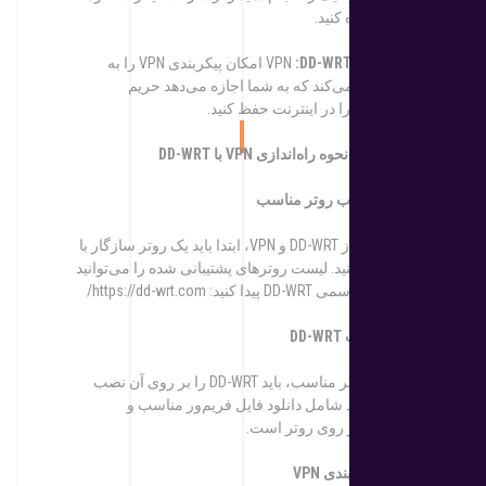
بهینه‌تر استفاده کنید.
3. پشتیبانی از
VPN
:DD-WRT
امکان پیکربندی VPN را به
راحتی فراهم می‌کند که به شما اجازه می‌دهد حریم
خصوصی خود را در اینترنت حفظ کنید.
نحوه
راه‌انداز
ی
VPN
با
DD-WRT
مرحله
1:
انتخاب
روتر
مناسب
برای استفاده از DD-WRT و VPN، ابتدا باید یک روتر سازگار با
DD-WRT تهیه کنید. لیست روترهای پشتیبانی شده را می‌توانید
در وب‌سایت رسمی DD-WRT پیدا کنید: https://dd-wrt.com/
مرحله
2:
نصب
DD-WRT
پس از تهیه روتر مناسب، باید DD-WRT را بر روی آن نصب
کنید. این فرآیند شامل دانلود فایل فریم‌ور مناسب و
بارگذاری آن بر روی روتر است.
مرحله
3:
پ
یکربندی
VPN