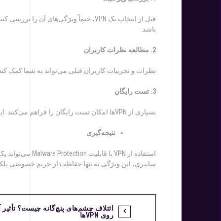
باشد.
2.
مطالعه
نظرات
کاربران
نظرات و تجربیات کاربران قبلی می‌تواند به شما کمک کند ت
3.
تست
را
یگان
بسیاری از VPNها امکان تست رایگان را فراهم می‌کنند. این فرصت را غنیمت شمرده و عملکرد Malware Protection آن‌ها را آزمایش کنید.
نت
یجه‌گیری
استفاده از VPN با
سایبری، این ویژگی نه تنها حفاظت از حریم خصوصی بلکه ح
ائتلاف چشم‌های پنچ‌گانه چیست؟ تأثیر آن
روی VPNها