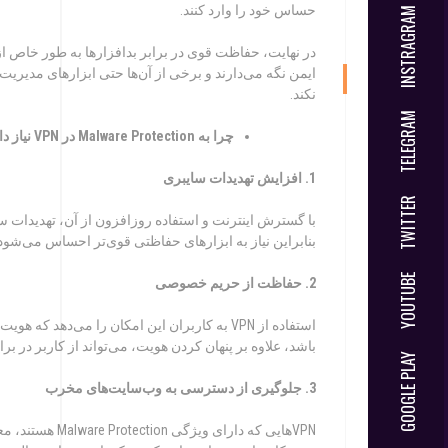
GOOGLE PLAY
حساس خود را وارد کنند.
در نهایت، حفاظت قوی در برابر بدافزارها به طور خاص از
ایمن نگه می‌دارند و برخی از آن‌ها حتی ابزارهای مدیری
نکند.
APP STORE
چرا
به
Malware Protection
در
VPN
نیاز دا
1.
افزا
یش تهدیدات سایبری
MICROSOFT STORE
با گسترش اینترنت و استفاده روزافزون از آن، تهدیدات س
بنابراین نیاز به ابزارهای حفاظتی قوی‌تر احساس می‌شود.
2.
حفاظت
از
حر
یم خصوصی
LINUX
باشد، علاوه بر پنهان کردن هویت، می‌تواند از کاربر در ب
3.
جلوگ
یری از دسترسی به وب‌سایت‌های مخرب
VPNهایی که دارا