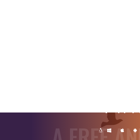
V4F
A FREE AN