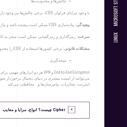
MICROSOFT STORE
چالش‌ها و محدودیت‌ها
با وجود مزایای فراوان E2EE، برخی چالش‌ها نیز وجود دارد:
پیچیدگی:
پیاده‌سازی E2EE ممکن است پیچیده باشد و نیاز به زیرساخت‌های قوی‌تری داشته باشد.
LINUX
سرعت:
رمزگذاری و رمزگشایی ممکن است منجر به ک
مشکلات قانونی:
برخی کشورها استفاده از E2EE را محدود کرده‌اند و این موضوع ممکن است بر دسترسی کاربران تأثیر بگذارد.
نتیجه‌گیری
End-to-End Encryption و VPN هر دو
می‌توانند از امنیت بیشتری در دنیای دیجیتال برخوردار شو
اینترنت، مخابرات، پیام‌رسان‌ها و… محافظت می‌کند.
Cipher چیست؟ انواع، مزایا و معایب