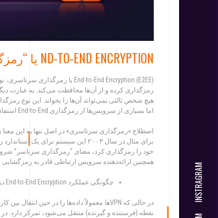
ND-TO-END ENCRYPTION یا “رمزگذاری سرتاسری” چیست؟
End-to-End Encryption (E2EE) یا 
رمزگذاری کرده و از آن‌ها محافظت می‌کند. به عبارت دیگر،
هیچ شخص ثالثی نمی‌تواند آن‌ها را بخواند. این نوع رمزگذا
اما بسیاری از سرویس‌ها از رمزگذاری End-to-End استفاده نمی‌کنند؛ یعنی اطلاعات قبل از اینکه به مقصد برسند رمزگشایی می‌شوند.
اصطلاح «رمزگذاری سرتاسری» در اصل تنها به این معنا بو
خود را رمزگذاری کرد، معنای “رمزگذاری سرتاسر” شروع به
همچنین ارائه‌دهنده سرویس ارتباطی قادر به رمزگشایی ا
INSTRAGRAM
چگونگی عملکرد End-to-End Encryption در VPN
نقطه (فرستنده و گیرنده) منتقل می‌شود، تمرکز دارد. در زیر مراحل عملکرد E2EE د