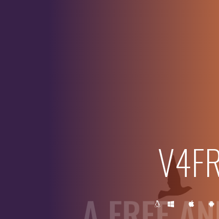
V4F
A FREE AN