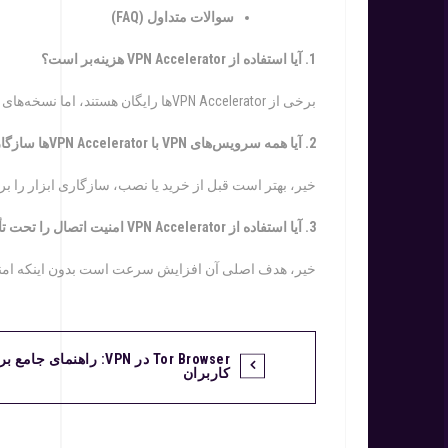
سوالات
متداول
(
FAQ
)
1. آیا استفاده از
VPN Accelerator
هزینه‌بر است؟
برخی از VPN Acceleratorها رایگان هستند، اما نسخه‌های پیشرفته معمولاً هزینه دارند.
2. آیا همه سرویس‌های
VPN
با
VPN Accelerator
ها سازگا
خیر، بهتر است قبل از خرید یا نصب، سازگاری ابزار را بر
3. آیا استفاده از
VPN Accelerator
امنیت اتصال را تحت تأ
خیر، هدف اصلی آن افزایش سرعت است بدون اینکه امنیت
Tor Browser در VPN: راهنمای جامع
کاربران