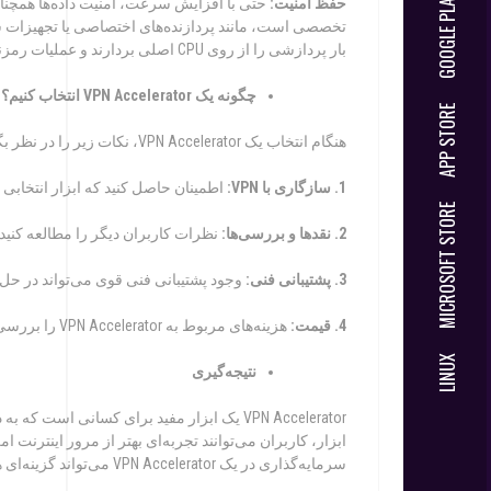
GOOGLE PLAY
حفظ امنیت:
تخصصی است، مانند پردازنده‌های اختصاصی یا تجهیزات شب
بار پردازشی را از روی CPU اصلی بردارند و عملیات رمزنگاری و رمزگشایی را با کارایی بالاتری انجام دهند.
چگونه
یک
VPN Accelerator
انتخاب کنیم؟
APP STORE
هنگام انتخاب یک VPN Accelerator، نکات زیر را در نظر بگیرید:
1. سازگاری با
VPN
:
اطمینان حاصل کنید که ابزار انتخابی با سرویس VPN ش
MICROSOFT STORE
2. نقدها و بررسی‌ها:
نظرات کاربران دیگر را مطالعه کنید 
3. پشتیبانی فنی:
وجود پشتیبانی فنی قوی می‌تواند در حل
4. قیمت:
هزینه‌های مربوط به VPN Accelerator را بررسی کنید و مطمئن شوید که ارزش هزینه‌ای که پرداخت می‌کنید را دارد.
LINUX
نت
یجه‌گیری
ابزار، کاربران می‌توانند تجربه‌ای بهتر از مرور اینترن
سرمایه‌گذاری در یک VPN Accelerator می‌تواند گزینه‌ای هوشمندانه باشد.