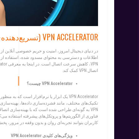
VPN ACCELERATOR (تسریع‌دهنده‌ی VPN): بهینه‌سازی سرعت VPN
در دنیای دیجیتال امروز، امنیت و حریم خصوصی آنلاین از
اتصال VPN کمک کند.
VPN Accelerator
چیست؟
تکنیک‌های مختلف، مانند فشرده‌سازی داده‌ها، بهینه‌سازی
فناوری از الگوریتم‌ها و پروتکل‌های پیشرفته استفاده می‌کن
کاربران بتوانند تجربه‌ای روان و بدون وقفه در مرور، پخش 
و
یژگی‌های کلیدی
VPN Accelerator