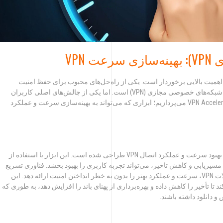
 اهمیت بالایی برخوردار است. یکی از راه‌حل‌های محبوب برای حفظ امنیت
اطلاعات و دسترسی به محتوای مسدود شده، استفاده از شبکه‌های خصوصی مجازی (VPN) است. اما یکی از چالش‌های اصلی کاربران
VPN، کاهش سرعت اتصال است. در اینجا به معرفی VPN Accelerator می‌پردازیم؛ ابزاری که می‌تواند به بهینه‌سازی سرعت و عملکرد
VPN Accelerator یک ابزار یا نرم‌افزار است که به منظور بهبود سرعت و عملکرد اتصال VPN طراحی شده است. این ابزار با استفاده از
 مسیریابی و کاهش تاخیر، می‌تواند تجربه کاربری را بهبود بخشد. فناوری تسریع
VPN به گونه‌ای طراحی شده است که با بهینه‌سازی اتصالات VPN، سرعت و عملکرد بهتر را بدون به خطر انداختن امنیت ارائه دهد. این
د تا تأخیر را کاهش داده و بهره‌برداری از پهنای باند را افزایش دهد، به طوری که
و دانلود داشته باشند.