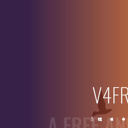
V4F
A FREE AN